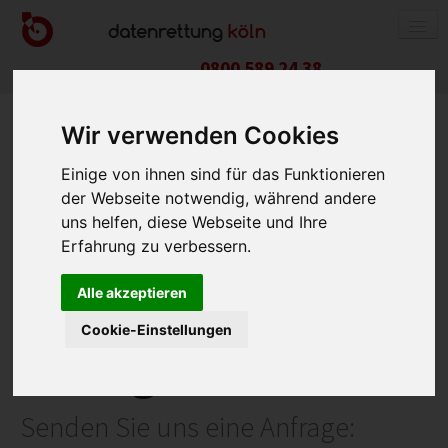
0800 589 24 38
Wir verwenden Cookies
Einige von ihnen sind für das Funktionieren
DATENRETTUNG
der Webseite notwendig, während andere
FESTPLATTEN / SSD
uns helfen, diese Webseite und Ihre
Erfahrung zu verbessern.
RAID-SYSTEM
NAS-SYSTEM
Alle akzeptieren
Unverbindliche
APPLE-PRODUKTE
Cookie-Einstellungen
USB-STICK / SPEICHERKARTE
Anfrage
HANDY / TABLET
PREISE
Senden Sie uns eine Anfrage: