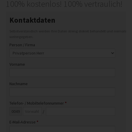
ABLAUF
100% kostenlos! 100% vertraulich!
RICHTIG VERPACKEN
Kontaktdaten
REFERENZEN
Selbstverständlich werden Ihre Daten streng diskret behandelt und niemals
INFO
weitergegeben.
Person / Firma
IMPRESSUM
AGB
Vorname
DATENSCHUTZ
HAFTUNGSAUSSCHLUSS
Nachname
WIDERRUFSBELEHRUNG
WIDERRUFSFORMULAR
Telefon- / Mobiltelefonnummer
*
STANDORTE
/
E-Mail-Adresse
*