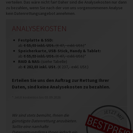
verteilen. Das wäre nicht fair! Daher sind die Analysekosten nur dann
zu bezahlen, wenn Sie nach der von uns vorgenommenen Analyse
kein Datenrettungsangebot annehmen.
ANALYSEKOSTEN
Festplatte & SSD:
ab
€
55,93
inkl. USt.
(€ 47,- exkl. USt.)
*
Speicherkarte, USB-Stick, Handy & Tablet:
ab
€
55,93
inkl. USt.
(€ 47,- exkl. USt.)
*
RAID & NAS:
(siehe Tabelle)
ab
€
282,03 inkl. USt.
(€ 237,- exkl. USt.)
Erteilen Sie uns den Auftrag zur Rettung Ihrer
Daten, sind keine Analysekosten zu bezahlen.
* Jetzt kostenlos bis 03.09.2026
Wir sind stets bemüht, Ihnen die
günstigste Datenrettung anzubieten.
Sollte eine namhafte
Datenrettungsfirma Ihnen jedoch ein