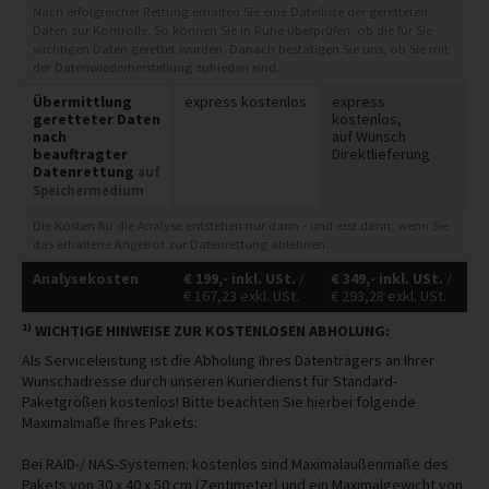
Nach erfolgreicher Rettung erhalten Sie eine Dateiliste der geretteten
Daten zur Kontrolle. So können Sie in Ruhe überprüfen, ob die für Sie
wichtigen Daten gerettet wurden. Danach bestätigen Sie uns, ob Sie mit
der Datenwiederherstellung zufrieden sind.
Übermittlung
express kostenlos
express
geretteter Daten
kostenlos,
nach
auf Wunsch
beauftragter
Direktlieferung
Datenrettung
auf
Speichermedium
Die Kosten für die Analyse entstehen nur dann - und erst dann, wenn Sie
das erhaltene Angebot zur Datenrettung ablehnen.
Analysekosten
€
199,-
inkl. USt.
/
€
349,-
inkl. USt.
/
€
167,23
exkl. USt.
€
293,28
exkl. USt.
1)
WICHTIGE HINWEISE ZUR KOSTENLOSEN ABHOLUNG:
Als Serviceleistung ist die Abholung Ihres Datenträgers an Ihrer
Wunschadresse durch unseren Kurierdienst für Standard-
Paketgrößen kostenlos! Bitte beachten Sie hierbei folgende
Maximalmaße Ihres Pakets:
Bei RAID-/ NAS-Systemen: kostenlos sind Maximalaußenmaße des
Pakets von 30 x 40 x 50 cm (Zentimeter) und ein Maximalgewicht von