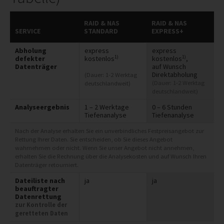
RAID & NAS
RAID & NAS
SERVICE
STANDARD
EXPRESS+
Abholung
express
express
1)
1)
defekter
kostenlos
kostenlos
,
Datenträger
auf Wunsch
Direktabholung
(Dauer: 1-2 Werktag
(Dauer: 1-2 Werktag
deutschlandweit)
deutschlandweit)
Analyseergebnis
1 – 2 Werktage
0 – 6 Stunden
Tiefenanalyse
Tiefenanalyse
Nach der Analyse erhalten Sie ein unverbindliches Festpreisangebot zur
Rettung Ihrer Daten. Sie entscheiden, ob Sie dieses Angebot
wahrnehmen oder nicht. Wenn Sie unser Angebot nicht annehmen,
erhalten Sie die Rechnung über die Analysekosten und auf Wunsch Ihren
Datenträger retourniert.
Dateiliste nach
ja
ja
beauftragter
Datenrettung
zur Kontrolle der
geretteten Daten