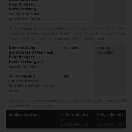
beauftragter
Datenrettung
zur Kontrolle der
geretteten Daten
Nach erfolgreicher Rettung erhalten Sie eine Dateiliste der geretteten Daten zur
können Sie in Ruhe überprüfen, ob die für Sie wichtigen Daten gerettet wurde
Sie uns, ob Sie mit der Datenwiederherstellung zufrieden sind.
Übermittlung
kostenlos
express
geretteter Daten nach
kostenlos
beauftragter
Datenrettung
auf
Speichermedium
SFTP-Zugang
nein
ja
für den sicheren
Download der geretteten
Daten
Die Kosten für die Analyse entstehen nur dann - und erst dann, wenn Sie das 
zur Datenrettung ablehnen.
Analysekosten
€
49,-
inkl. USt.
€
99,-
inkl. USt.
/
/
€
41,18
exkl. USt.
€
83,19
exkl. USt.