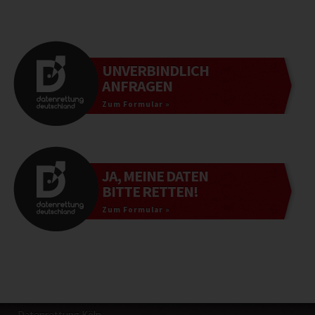
UNVERBINDLICH
ANFRAGEN
Zum Formular »
JA, MEINE DATEN
BITTE RETTEN!
Zum Formular »
Datenrettung Köln