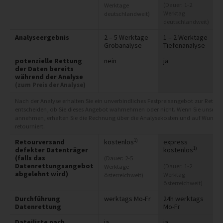
(Dauer: 1-2
Werktage
Werktag
deutschlandweit)
deutschlandweit)
Analyseergebnis
2 – 5 Werktage
1 – 2 Werktage
Grobanalyse
Tiefenanalyse
potenzielle Rettung
nein
ja
der Daten bereits
während der Analyse
(zum Preis der Analyse)
Nach der Analyse erhalten Sie ein unverbindliches Festpreisangebot zur Rettung
entscheiden, ob Sie dieses Angebot wahrnehmen oder nicht. Wenn Sie unser A
annehmen, erhalten Sie die Rechnung über die Analysekosten und auf Wunsch 
retourniert.
1)
Retourversand
kostenlos
express
1)
defekter Datenträger
kostenlos
(falls das
(Dauer: 2-5
Datenrettungsangebot
(Dauer: 1-2
Werktage
abgelehnt wird)
Werktag
österreichweit)
österreichweit)
Durchführung
werktags Mo-Fr
24h werktags
Datenrettung
Mo-Fr
Dateiliste nach
ja
ja